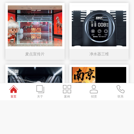
麦点宣传片
净水器三维
首页
关于
案例
招贤
联系
康迪医疗展品三维
南哥好难